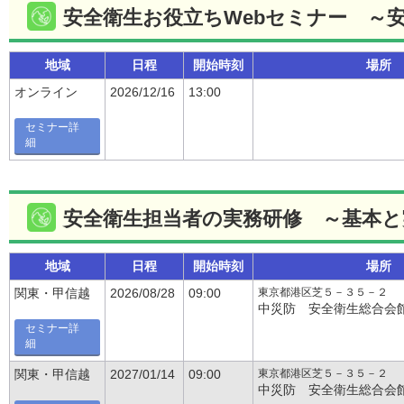
安全衛生お役立ちWebセミナー ～
地域
日程
開始時刻
場所
オンライン
2026/12/16
13:00
セミナー詳
細
安全衛生担当者の実務研修 ～基本と
地域
日程
開始時刻
場所
東京都港区芝５－３５－２
関東・甲信越
2026/08/28
09:00
中災防 安全衛生総合会
セミナー詳
細
東京都港区芝５－３５－２
関東・甲信越
2027/01/14
09:00
中災防 安全衛生総合会