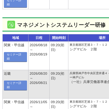
セミナー詳
細
マネジメントシステムリーダー研修
地域
日程
開始時刻
場所
東京都港区芝浦３－７－１２
関東・甲信越
2026/08/18
09:20(初
シグマビル ２階
～
日)
2026/08/19
セミナー詳
細
兵庫県神戸市中央区雲井通４
近畿
2026/08/20
09:20(初
ー神戸ビル
～
日)
（一社）兵庫労働基準連
2026/08/21
セミナー詳
細
東京都港区芝浦３－７－１２
関東・甲信越
2026/11/05
09:20(初
シグマビル ２階
～
日)