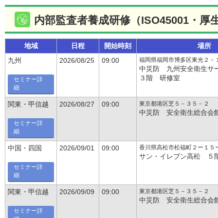
内部監査者養成研修（ISO45001・厚
地域
日程
開始時刻
場所
福岡県福岡市博多区東光２－
九州
2026/08/25
09:00
中災防 九州安全衛生
３階 研修室
セミナー詳
細
東京都港区芝５－３５－２
関東・甲信越
2026/08/27
09:00
中災防 安全衛生総合会
セミナー詳
細
香川県高松市松福町２ー１５
中国・四国
2026/09/01
09:00
サン・イレブン高松 ５
セミナー詳
細
東京都港区芝５－３５－２
関東・甲信越
2026/09/09
09:00
中災防 安全衛生総合会
セミナー詳