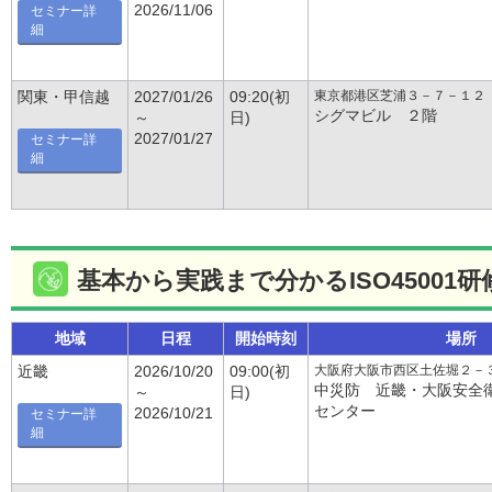
2026/11/06
セミナー詳
細
東京都港区芝浦３－７－１２
関東・甲信越
2027/01/26
09:20(初
シグマビル ２階
～
日)
2027/01/27
セミナー詳
細
基本から実践まで分かるISO45001研
地域
日程
開始時刻
場所
大阪府大阪市西区土佐堀２－
近畿
2026/10/20
09:00(初
中災防 近畿・大阪安全
～
日)
センター
2026/10/21
セミナー詳
細